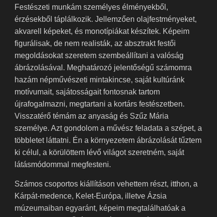
Festészeti munkám személyes élményekből,
érzésekből táplálkozik. Jellemzően olajfestményeket,
akvarell képeket, és monotípiákat készítek. Képeim
figurálisak, de nem realisták, az absztrakt festői
megoldásokat szeretem szembeállítani a valóság
ábrázolásával. Meghatározó jelentőségű számomra
hazám népművészeti mintakincse, saját kultúránk
motívumait, sajátosságait fontosnak tartom
újrafogalmazni, megtartani a kortárs festészetben.
Visszatérő témám az anyaság és Szűz Mária
személye. Azt gondolom a művész feladata a szépet, a
többletet láttatni. Én a környezetem ábrázolását tűztem
ki célul, a körülöttem lévő világot szeretném, saját
látásmódommal megfesteni.
Számos csoportos kiállításon vehettem részt, itthon, a
Kárpát-medence, Kelet-Európa, illetve Ázsia
múzeumaiban egyaránt, képeim megtalálhatóak a