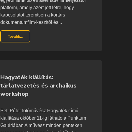
egyedi filmklub és alternatív filmterjesztői
platform, amely azért jött létre, hogy
kapcsolatot teremtsen a kortárs
dokumentumfilm-készítői és...
Tovább...
Hagyaték kiállítás:
tárlatvezetés és archaikus
workshop
Peti Péter fotóművész Hagyaték című
kiállítása október 11-ig látható a Punktum
Galériában A művész minden pénteken