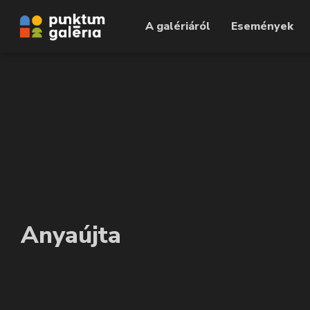
A galériáról
Események
Anyaújta