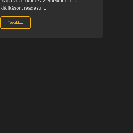
maga vezeti körbe az érdeklődőket a
kiállításon, ráadásul...
Tovább...