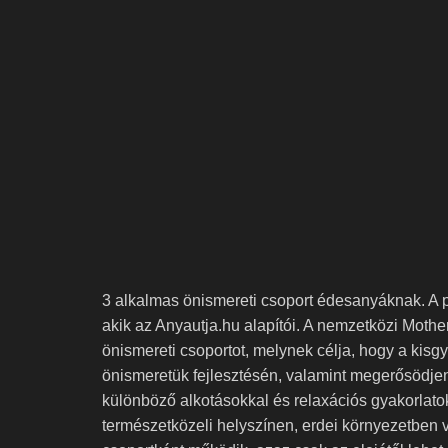
3 alkalmas önismereti csoport édesanyáknak. A p
akik az Anyautja.hu alapítói. A nemzetközi Mother
önismereti csoportot, melynek célja, hogy a ki
önismeretük fejlesztésén, valamint megerősödjen
különböző alkotásokkal és relaxációs gyakorlatok
természetközeli helyszínen, erdei környezetben v