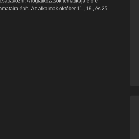
csatlakozni. A foglalkozások tematikája előre
mataira épít. Az alkalmak október 11., 18., és 25-