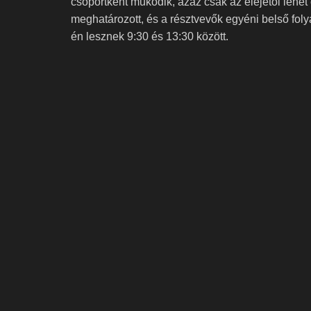
csoportként működik, azaz csak az elejétől lehet 
meghatározott, és a résztvevők egyéni belső folya
én lesznek 9:30 és 13:30 között.