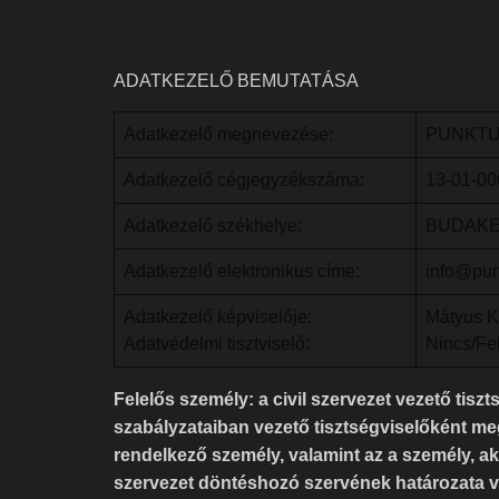
ADATKEZELŐ BEMUTATÁSA
Adatkezelő megnevezése:
PUNKTU
Adatkezelő cégjegyzékszáma:
13-01-0
Adatkezelő székhelye:
BUDAKESZ
Adatkezelő elektronikus címe:
info@pun
Adatkezelő képviselője:
Mátyus Kr
Adatvédelmi tisztviselő:
Nincs/Fel
Felelős személy: a civil szervezet vezető tiszt
szabályzataiban vezető tisztségviselőként me
rendelkező személy, valamint az a személy, aki 
szervezet döntéshozó szervének határozata va