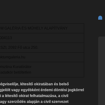
M GALÉRIA ÉS MŰHELY ALAPÍTVÁNY
0004113
I, 2092 Fő utca 250.
ktumgaleria.hu
isztina Kuratórátor
adatkör betöltetlen
ségviselője, létesítő okiratában és belső
gjelölt vagy egyébként érdemi döntési jogkörrel
a létesítő okirat felhatalmazása, a civil
gy szerződés alapján a civil szervezet